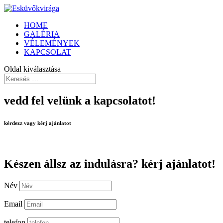
HOME
GALÉRIA
VÉLEMÉNYEK
KAPCSOLAT
Oldal kiválasztása
vedd fel velünk a kapcsolatot!
kérdezz vagy kérj ajánlatot
Készen állsz az indulásra? kérj ajánlatot!
Név
Email
telefon