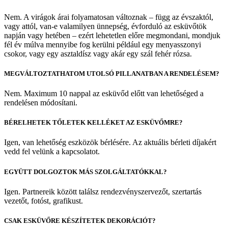
Nem. A virágok árai folyamatosan változnak – függ az évszaktól,
vagy attól, van-e valamilyen ünnepség, évforduló az esküvőtök
napján vagy hetében – ezért lehetetlen előre megmondani, mondjuk
fél év múlva mennyibe fog kerülni például egy menyasszonyi
csokor, vagy egy asztaldísz vagy akár egy szál fehér rózsa.
MEGVÁLTOZTATHATOM UTOLSÓ PILLANATBAN A RENDELÉSEM?
Nem. Maximum 10 nappal az esküvőd előtt van lehetőséged a
rendelésen módosítani.
BÉRELHETEK TŐLETEK KELLÉKET AZ ESKÜVŐMRE?
Igen, van lehetőség eszközök bérlésére. Az aktuális bérleti díjakért
vedd fel velünk a kapcsolatot.
EGYÜTT DOLGOZTOK MÁS SZOLGÁLTATÓKKAL?
Igen. Partnereik között találsz rendezvényszervezőt, szertartás
vezetőt, fotóst, grafikust.
CSAK ESKÜVŐRE KÉSZÍTETEK DEKORÁCIÓT?