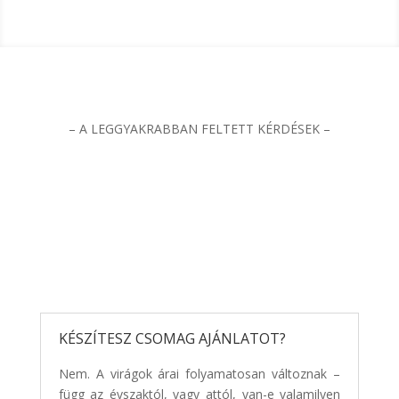
– A LEGGYAKRABBAN FELTETT KÉRDÉSEK –
KÉSZÍTESZ CSOMAG AJÁNLATOT?
Nem. A virágok árai folyamatosan változnak –
függ az évszaktól, vagy attól, van-e valamilyen